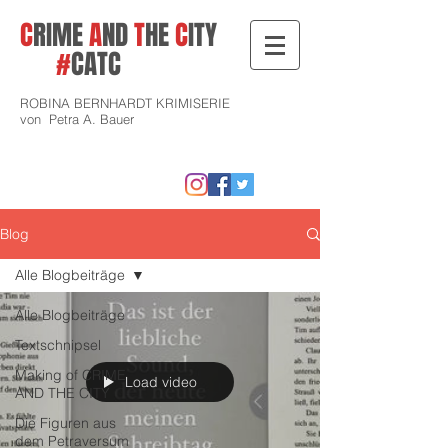
C
RIME
A
ND
T
HE
C
ITY
#
CATC
ROBINA BERNHARDT KRIMISERIE
von Petra A. Bauer
Blog
Alle Blogbeiträge
Alle Blogbeiträge
Textschnipsel
Making of CRIME
Load video
AND THE CITY
Die Figuren aus
dem Petraversum