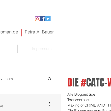
gwoman.de
Petra A. Bauer
Impressum
D
IE
#
CATC-
raversum
Alle Blogbeiträge
Textschnipsel
Making of CRIME AND TH
eit
Die Figuren aus dem Petr