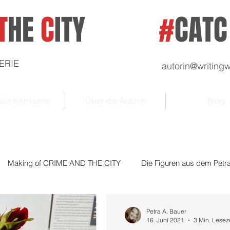
T
HE
C
ITY
#
CATC
ERIE
autorin@writin
die Krimiserie
Über die Autorin
Blog
Making of CRIME AND THE CITY
Die Figuren aus dem Pet
Petra A. Bauer
16. Juni 2021
3 Min. Lesez