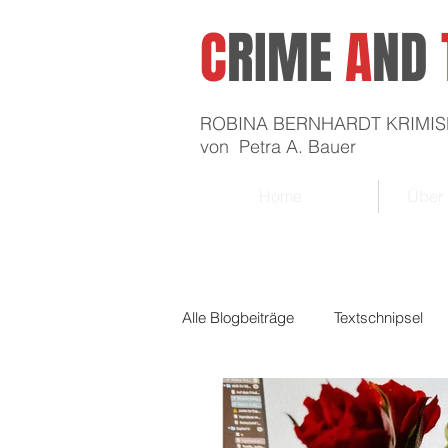
C
RIME
A
ND
ROBINA BERNHARDT KRIMIS
von Petra A. Bauer
Home
Über 
Alle Blogbeiträge
Textschnipsel
Schreiben & Veröffentlichen