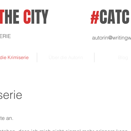
T
HE
C
ITY
#
CATC
ERIE
autorin@writin
die Krimiserie
Über die Autorin
Blog
serie
hte an.