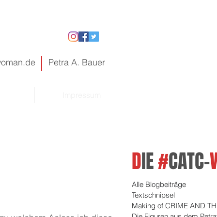
gwoman.de
Petra A. Bauer
Impressum
D
IE
#
CATC-
Alle Blogbeiträge
Textschnipsel
Making of CRIME AND TH
Die Figuren aus dem Petr