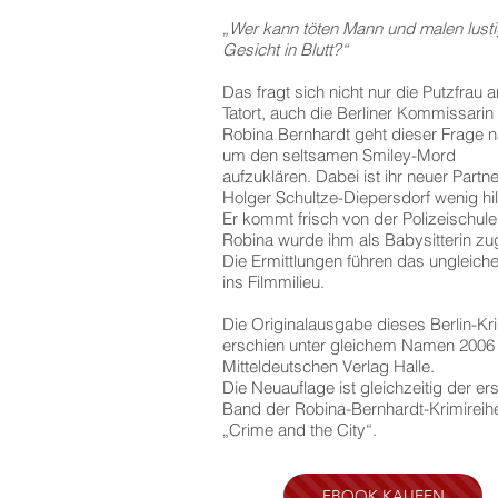
„Wer kann töten Mann und malen lust
Gesicht in Blutt?“
Das fragt sich nicht nur die Putzfrau 
Tatort, auch die Berliner Kommissarin
Robina Bernhardt geht dieser Frage n
um den seltsamen Smiley-Mord
aufzuklären. Dabei ist ihr neuer Partne
Holger Schultze-Diepersdorf wenig hil
Er kommt frisch von der Polizeischul
Robina wurde ihm als Babysitterin zuge
Die Ermittlungen führen das ungleich
ins Filmmilieu.
Die Originalausgabe dieses Berlin-Kr
erschien unter gleichem Namen 2006
Mitteldeutschen Verlag Halle.
Die Neuauflage ist gleichzeitig der er
Band der Robina-Bernhardt-Krimireih
„Crime and the City“.
EBOOK KAUFEN