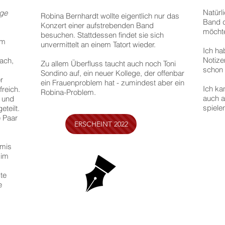
Natürli
ige
Robina Bernhardt wollte eigentlich nur das
Band d
Konzert einer aufstrebenden Band
möchte 
besuchen. Stattdessen findet sie sich
am
unvermittelt an einem Tatort wieder.
Ich ha
Notize
ach,
Zu allem Überfluss taucht auch noch Toni
schon 
Sondino auf, ein neuer Kollege, der offenbar
r
ein Frauenproblem hat - zumindest aber ein
Ich ka
freich.
Robina-Problem.
auch a
e und
spiele
teilt.
e Paar
ERSCHEINT 2022
imis
 im
ste
e