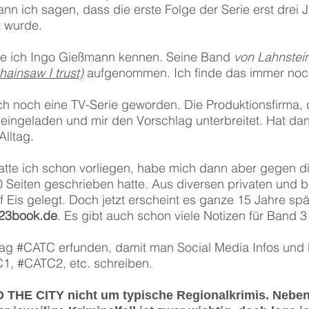
kann ich sagen, dass die erste Folge der Serie erst drei
t wurde.
te ich Ingo Gießmann kennen. Seine Band
von Lahnstei
Chainsaw I trust)
aufgenommen. Ich finde das immer noc
noch eine TV-Serie geworden. Die Produktionsfirma, di
 eingeladen und mir den Vorschlag unterbreitet. Hat dann
Alltag.
atte ich schon vorliegen, habe mich dann aber gegen di
 Seiten geschrieben hatte. Aus diversen privaten und 
f Eis gelegt. Doch jetzt erscheint es ganze 15 Jahre s
n23book.de
. Es gibt auch schon viele Notizen für Band 3 
tag #CATC erfunden, damit man Social Media Infos und R
1, #CATC2, etc. schreiben.
D THE CITY nicht um typische Regionalkrimis. Neben