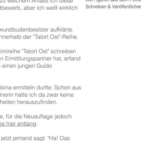
 zu welchem Anlass ich diese
Schreiben & Veröffentliche
tbewerb, aber ich weiß wirklich
wurstbudenbesitzer aufklärte.
innerhalb der "Tatort Ost"-Reihe.
imireihe "Tatort Ost" schreiben
n Ermittlungspartner hat, erfand
s einen jungen Guido
bina ermitteln durfte. Schon aus
nerin hatte ich da zwar keine
rheiten herauszufinden.
te, für die Neuauflage jedoch
s hier entlang
.
 jetzt jemand sagt: "Ha! Das