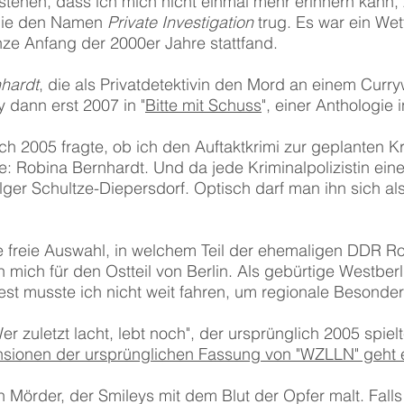
tehen, dass ich mich nicht einmal mehr erinnern kann,
 die den Namen
Private Investigation
trug. Es war ein Wet
nze Anfang der 2000er Jahre stattfand.
hardt
, die als Privatdetektivin den Mord an einem Curry
y dann erst 2007 in "
Bitte mit Schuss
", einer Anthologie 
ch 2005 fragte, ob ich den Auftaktkrimi zur geplanten Kr
: Robina Bernhardt. Und da jede Kriminalpolizistin eine
lger Schultze-Diepersdorf. Optisch darf man ihn sich al
die freie Auswahl, in welchem Teil der ehemaligen DDR Ro
ich für den Ostteil von Berlin. Als gebürtige Westberli
t musste ich nicht weit fahren, um regionale Besonde
r zuletzt lacht, lebt noch", der ursprünglich 2005 spiel
sionen der ursprünglichen Fassung von "WZLLN" geht e
 Mörder, der Smileys mit dem Blut der Opfer malt. Falls