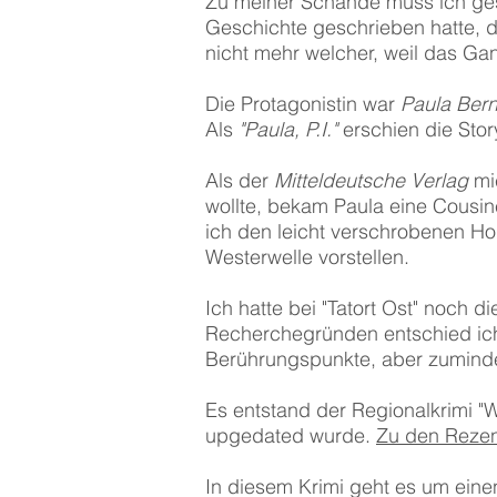
Zu meiner Schande muss ich ges
Geschichte geschrieben hatte,
nicht mehr welcher, weil das Ga
Die Protagonistin war
Paula Bern
Als
"Paula, P.I."
erschien die Stor
Als der
Mitteldeutsche Verlag
mi
wollte, bekam Paula eine Cousine
ich den leicht verschrobenen Ho
Westerwelle vorstellen.
Ich hatte bei "Tatort Ost" noch 
Recherchegründen entschied ich m
Berührungspunkte, aber zumindes
Es entstand der Regionalkrimi "We
upgedated wurde.
Zu den Rezen
In diesem Krimi geht es um einen